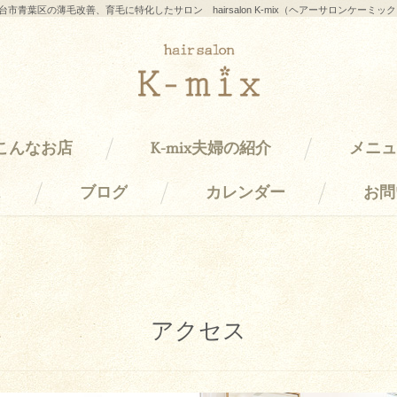
台市青葉区の薄毛改善、育毛に特化したサロン hairsalon K-mix（ヘアーサロンケーミッ
はこんなお店
K-mix夫婦の紹介
メニュ
ス
ブログ
カレンダー
お問
アクセス