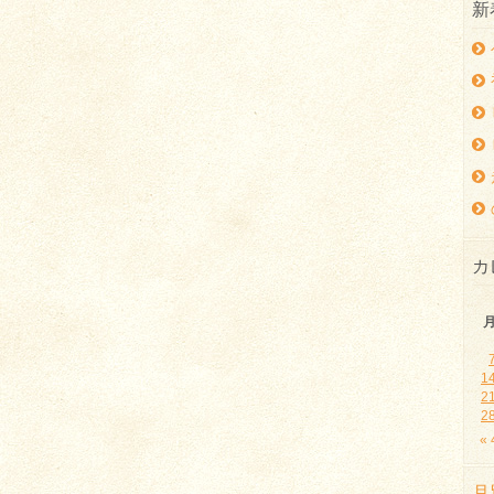
新
カ
1
2
2
«
月