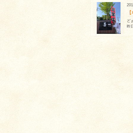
201
【
どぉ
昨日