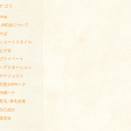
テゴリ
blog
LINE@について
そば
ショートスタイル
ヒゲ会
プライベート
ヘアドネーション
ヤクジョスイ
天然100%ヘナ
沖縄ヘナ
育毛･薄毛改善
自己紹介
講習会