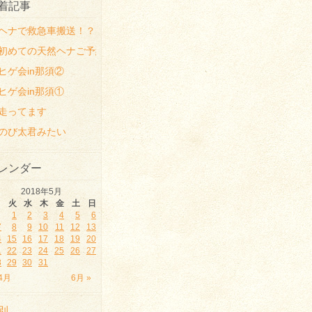
着記事
ヘナで救急車搬送！？
初めての天然ヘナご予約時の注意点
ヒゲ会in那須②
ヒゲ会in那須①
走ってます
のび太君みたい
レンダー
2018年5月
月
火
水
木
金
土
日
1
2
3
4
5
6
7
8
9
10
11
12
13
4
15
16
17
18
19
20
1
22
23
24
25
26
27
8
29
30
31
 4月
6月 »
別