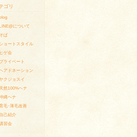
テゴリ
blog
LINE@について
そば
ショートスタイル
ヒゲ会
プライベート
ヘアドネーション
ヤクジョスイ
天然100%ヘナ
沖縄ヘナ
育毛･薄毛改善
自己紹介
講習会