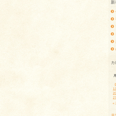
新
カ
1
2
2
«
月