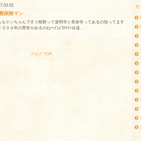
7.03.02
カ
腕保険マン
ぉもケンちゃんです☆桜餅って道明寺と長命寺ってあるの知ってます
３００年の歴史があるのね〜(˘ω˘)ﾜﾀｸｼは道...
ブログ TOP