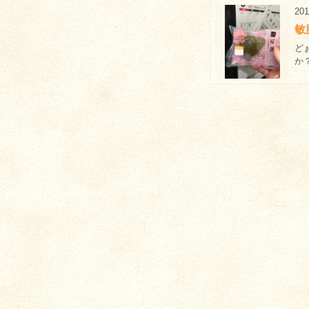
201
敏
ど
か？