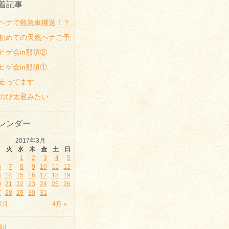
着記事
ヘナで救急車搬送！？
初めての天然ヘナご予約時の注意点
ヒゲ会in那須②
ヒゲ会in那須①
走ってます
のび太君みたい
レンダー
2017年3月
月
火
水
木
金
土
日
1
2
3
4
5
6
7
8
9
10
11
12
3
14
15
16
17
18
19
0
21
22
23
24
25
26
7
28
29
30
31
 2月
4月 »
別