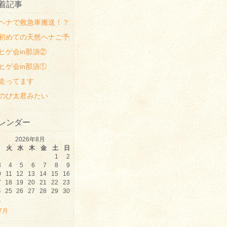
着記事
ヘナで救急車搬送！？
初めての天然ヘナご予約時の注意点
ヒゲ会in那須②
ヒゲ会in那須①
走ってます
のび太君みたい
レンダー
2026年8月
月
火
水
木
金
土
日
1
2
3
4
5
6
7
8
9
0
11
12
13
14
15
16
7
18
19
20
21
22
23
4
25
26
27
28
29
30
1
 7月