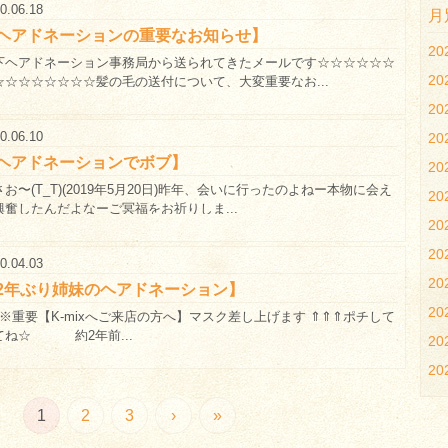
0.06.18
月
ヘアドネーションの重要なお知らせ】
2
下ヘアドネーション事務局から送られてきたメールです☆☆☆☆☆☆
2
☆☆☆☆☆☆☆☆髪の毛の送付について、大変重要なお...
2
0.06.10
2
ヘアドネーションでボブ】
2
お〜(T_T)(2019年5月20日)昨年、会いに行ったのよねー本物に会え
2
興奮したんだよなーご冥福をお祈りしま...
2
20
0.04.03
20
2年ぶり姉妹のヘアドネーション】
20
重要【K-mixへご来店の方へ】マスク差し上げます ⇑⇑⇑ポチして
てね☆ 約2年前...
2
2
1
2
3
›
»