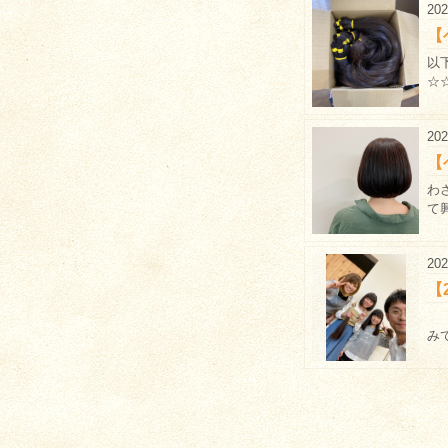
202
【
以
☆
202
【
わさ
て
202
【
※
み