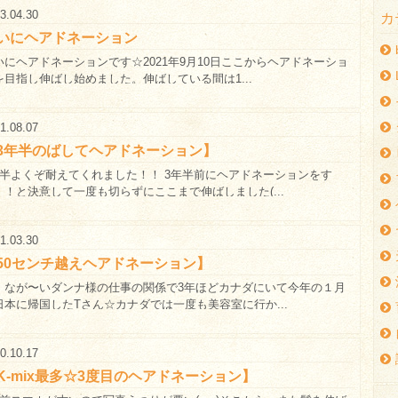
3.04.30
カ
いにヘアドネーション
いにヘアドネーションです☆2021年9月10日ここからヘアドネーショ
を目指し伸ばし始めました。伸ばしている間は1...
1.08.07
3年半のばしてヘアドネーション】
年半よくぞ耐えてくれました！！ 3年半前にヘアドネーションをす
！！と決意して一度も切らずにここまで伸ばしました(...
1.03.30
50センチ越えヘアドネーション】
、なが〜いダンナ様の仕事の関係で3年ほどカナダにいて今年の１月
日本に帰国したTさん☆カナダでは一度も美容室に行か...
0.10.17
K-mix最多☆3度目のヘアドネーション】