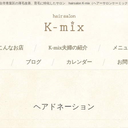
台市青葉区の薄毛改善、育毛に特化したサロン hairsalon K-mix（ヘアーサロンケーミッ
はこんなお店
K-mix夫婦の紹介
メニュ
ス
ブログ
カレンダー
お問
ヘアドネーション