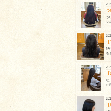
202
つ
つ
ン
202
【
3
る
202
【
な
に
202
【