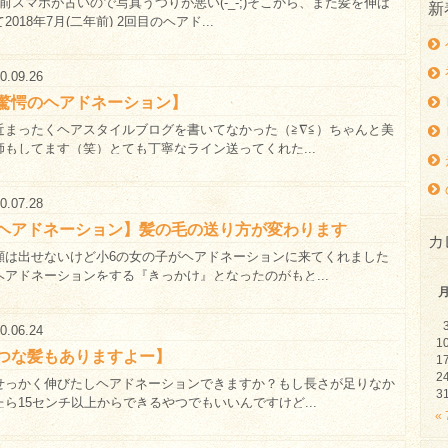
年前スマホが古いので写真うつりが悪い(-_-;)そこから、また髪を伸ば
新
2018年7月(二年前) 2回目のヘアド...
0.09.26
驚愕のヘアドネーション】
近まったくヘアスタイルブログを書いてなかった（≧∇≦）ちゃんと美
師もしてます（笑）とても丁寧なライン送ってくれた...
0.07.28
ヘアドネーション】髪の毛の送り方が変わります
カ
顔は出せないけど小6の女の子がヘアドネーションに来てくれました
ヘアドネーションをする『きっかけ』となったのがもと...
0.06.24
1
つな髪もありますよー】
1
2
せっかく伸びたしヘアドネーションできますか？もし長さが足りなか
3
たら15センチ以上からできるやつでもいいんですけど...
«