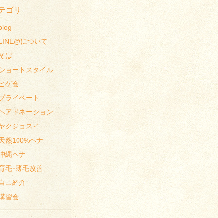
テゴリ
blog
LINE@について
そば
ショートスタイル
ヒゲ会
プライベート
ヘアドネーション
ヤクジョスイ
天然100%ヘナ
沖縄ヘナ
育毛･薄毛改善
自己紹介
講習会