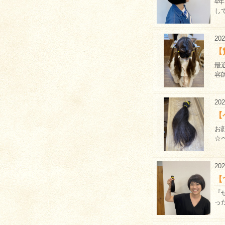
4
して
202
【
最
容
202
【
お
☆
202
【
『
っ