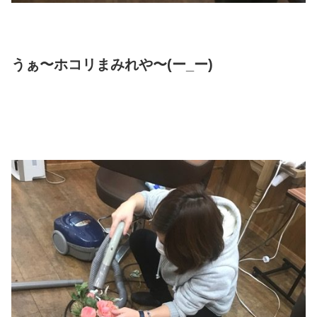
うぁ〜ホコリまみれや〜(ー_ー)