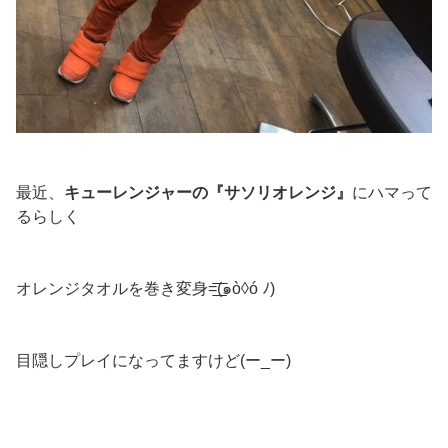
最近、
キューレンジャーの『サソリオレンジ』
にハマって
るらしく
オレンジタオルを巻き変身=͟͟͞͞(๑ò◊ó ﾉ)
目隠しプレイになってますけど(ー_ー)