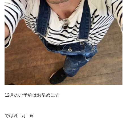
12月のご予約はお早めに☆
ではv(￣Д￣)v