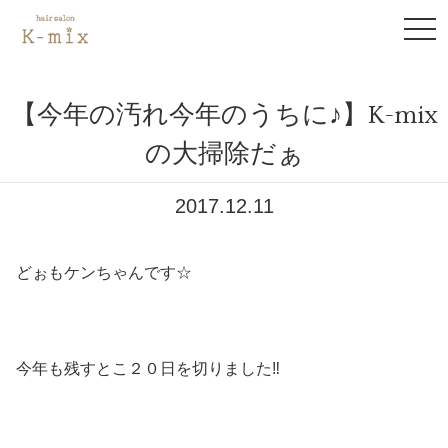
to
na
【今年の汚れ今年のうちに♪】K-mix
の大掃除だぁ
2017.12.11
どぉもケンちゃんです☆
今年も残すとこ２０日を切りました‼︎