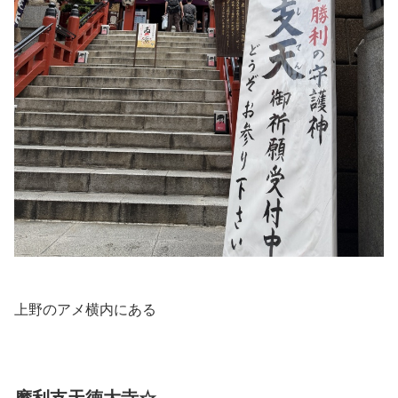
上野のアメ横内にある
摩利支天徳大寺☆